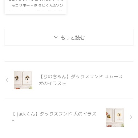
ワイ ...
クスフンド ルル ...
モコサポート隊 ダビくん&ソン
くん。 ハーレー/ダビッドソン好
きからダビ&ソンというお名前に
したとか✨カッコいいですね💕 ダ
ビくんは一生懸命病気と闘ってソ
ンくんもお留守番がんばってるそ
もっと読む
うです。 モコの肝細胞がん2度目
の手術にモコサポート隊としてご
支援いただきました。 ダビ&ソン
くんママ！ありがとうございまし
た！ ダックスフンド
Dachshund ダビくん レッド 男 ...
【りのちゃん】ダックスフンド スムース
犬のイラスト
【 jackくん】ダックスフンド 犬のイラス
ト