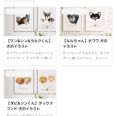
モコサポート隊
モコサポート隊
2022/9/1
2022/8/31
【ケン&シン&ラルクくん】
【ルルちゃん】チワワ 犬の
犬のイラスト
イラスト
モコフレンズ ケンくん&シンくん
モコフレンズ ルルちゃん モコサ
＆ラルクくん モコサポート隊 ケ
ポート隊 ルルちゃん。 キョトン
ンくん&シンくん&ラルクくん。
とした顔してとってもかわいいで
末っ子ラルクくんバランスボール
すね❤️ モコの肝細胞がん2度目の
の上でドヤ顔かわいいですね😊
手術にモコサポート隊としてご支
モコサポート隊
モコの肝細胞がん2度目の手術に
援いただきました。 ルルちゃん
モコサポート隊としてご支援いた
ママ！ありがとうございました！
だきました。 ラルクくん&シンく
ロングコートチワワ ルルちゃん
2022/8/30
ん&ケンんママ！ありがとうござ
ブラックタン 女の子 お誕生日：
いました！ チワワ 長男・右 ブ
2008年1月25日 サポートのお礼
【ダビ&ソンくん】ダックス
ラックタン 男の子 お誕生日：
にイラストを描かせていただきま
フンド 犬のイラスト
2008年7月7日 🌈虹ぐみ：2021年
した。 背景カラーはピンクご希
11月3日 次男シンくん(中央) ホ
望でした♡ モコサポート隊ダッ
モコフレンズ ダビくん&ソンくん