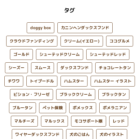
タグ
doggy box
カニンヘンダックスフンド
クラウドファンディング
クリーム(イエロー)
ココグルメ
ゴールド
シューテッドクリーム
シューテッドレッド
シーズー
スムース
ダックスフンド
チョコレートタン
チワワ
トイプードル
ハムスター
ハムスター イラスト
ビション・フリーゼ
ブラッククリーム
ブラックタン
ブルータン
ペット保険
ポメックス
ポメラニアン
マルチーズ
マルックス
モコサポート隊
レッド
ワイヤーダックスフンド
犬のごはん
犬のイラスト