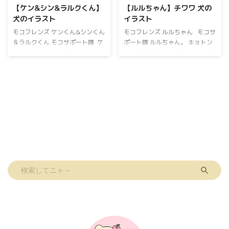
【ケン&シン&ラルクくん】
【ルルちゃん】チワワ 犬の
犬のイラスト
イラスト
モコフレンズ ケンくん&シンくん
モコフレンズ ルルちゃん モコサ
＆ラルクくん モコサポート隊 ケ
ポート隊 ルルちゃん。 キョトン
ンくん&シンくん&ラルクくん。
とした顔してとってもかわいいで
末っ子ラルクくんバランスボール
すね❤️ モコの肝細胞がん2度目の
の上でドヤ顔かわいいですね😊
手術にモコサポート隊としてご支
モコの肝細胞がん2度目の手術に
援いただきました。 ルルちゃん
モコサポート隊としてご支援いた
ママ！ありがとうございました！
だきました。 ラルクくん&シンく
ロングコートチワワ ルルちゃん
ん&ケンんママ！ありがとうござ
ブラックタン 女の子 お誕生日：
いました！ チワワ 長男・右 ブ
2008年1月25日 サポートのお礼
ラックタン 男の子 お誕生日：
にイラストを描かせていただきま
2008年7月7日 🌈虹ぐみ：2021年
した。 背景カラーはピンクご希
11月3日 次男シンくん(中央) ホ
望でした♡ モコサポート隊ダッ
ワイ ...
クスフンド ルル ...