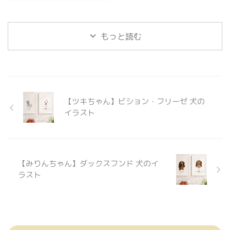
きからダビ&ソンというお名前に
したとか✨カッコいいですね💕 ダ
ビくんは一生懸命病気と闘ってソ
ンくんもお留守番がんばってるそ
もっと読む
うです。 モコの肝細胞がん2度目
の手術にモコサポート隊としてご
支援いただきました。 ダビ&ソン
くんママ！ありがとうございまし
た！ ダックスフンド
Dachshund ダビくん レッド 男 ...
【ツキちゃん】ビション・フリーゼ 犬の
イラスト
【みりんちゃん】ダックスフンド 犬のイ
ラスト