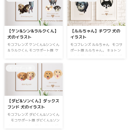
2022/9/1
2022/8/31
【ケン&シン&ラルクくん】
【ルルちゃん】チワワ 犬の
犬のイラスト
イラスト
モコフレンズ ケンくん&シンくん
モコフレンズ ルルちゃん モコサ
＆ラルクくん モコサポート隊 ケ
ポート隊 ルルちゃん。 キョトン
ンくん&シンくん&ラルクくん。
とした顔してとってもかわいいで
末っ子ラルクくんバランスボール
すね❤️ モコの肝細胞がん2度目の
の上でドヤ顔かわいいですね😊
手術にモコサポート隊としてご支
モコサポート隊
モコの肝細胞がん2度目の手術に
援いただきました。 ルルちゃん
モコサポート隊としてご支援いた
ママ！ありがとうございました！
だきました。 ラルクくん&シンく
ロングコートチワワ ルルちゃん
2022/8/30
ん&ケンんママ！ありがとうござ
ブラックタン 女の子 お誕生日：
いました！ チワワ 長男・右 ブ
2008年1月25日 サポートのお礼
【ダビ&ソンくん】ダックス
ラックタン 男の子 お誕生日：
にイラストを描かせていただきま
フンド 犬のイラスト
2008年7月7日 🌈虹ぐみ：2021年
した。 背景カラーはピンクご希
11月3日 次男シンくん(中央) ホ
望でした♡ モコサポート隊ダッ
モコフレンズ ダビくん&ソンくん
ワイ ...
クスフンド ルル ...
モコサポート隊 ダビくん&ソン
くん。 ハーレー/ダビッドソン好