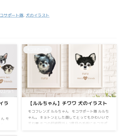
コサポート隊
,
犬のイラスト
モコサポート隊
022/9/1
2022/8/31
イラ
【ルルちゃん】チワワ 犬のイラスト
モコフレンズ ルルちゃん モコサポート隊 ルルち
ゃん。 キョトンとした顔してとってもかわいいで
ん モ
すね❤️ モコの肝細胞がん2度目の手術にモコサポ
くん。
ート隊としてご支援いただきました。 ルルちゃん
ヤ顔か
ママ！ありがとうございました！ ロングコート