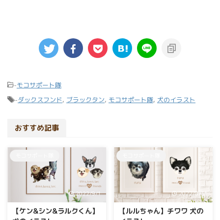
-
モコサポート隊
-
ダックスフンド
,
ブラックタン
,
モコサポート隊
,
犬のイラスト
おすすめ記事
モコサポート隊
モコサポート隊
2022/9/1
2022/8/31
【ケン&シン&ラルクくん】
【ルルちゃん】チワワ 犬の