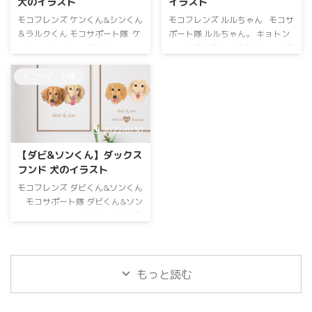
犬のイラスト
イラスト
モコフレンズ ケンくん&シンくん
モコフレンズ ルルちゃん モコサ
＆ラルクくん モコサポート隊 ケ
ポート隊 ルルちゃん。 キョトン
ンくん&シンくん&ラルクくん。
とした顔してとってもかわいいで
末っ子ラルクくんバランスボール
すね❤️ モコの肝細胞がん2度目の
の上でドヤ顔かわいいですね😊
手術にモコサポート隊としてご支
モコサポート隊
モコの肝細胞がん2度目の手術に
援いただきました。 ルルちゃん
モコサポート隊としてご支援いた
ママ！ありがとうございました！
だきました。 ラルクくん&シンく
ロングコートチワワ ルルちゃん
2022/8/30
ん&ケンんママ！ありがとうござ
ブラックタン 女の子 お誕生日：
いました！ チワワ 長男・右 ブ
2008年1月25日 サポートのお礼
【ダビ&ソンくん】ダックス
ラックタン 男の子 お誕生日：
にイラストを描かせていただきま
フンド 犬のイラスト
2008年7月7日 🌈虹ぐみ：2021年
した。 背景カラーはピンクご希
11月3日 次男シンくん(中央) ホ
望でした♡ モコサポート隊ダッ
モコフレンズ ダビくん&ソンくん
ワイ ...
クスフンド ルル ...
モコサポート隊 ダビくん&ソン
くん。 ハーレー/ダビッドソン好
きからダビ&ソンというお名前に
したとか✨カッコいいですね💕 ダ
ビくんは一生懸命病気と闘ってソ
ンくんもお留守番がんばってるそ
もっと読む
うです。 モコの肝細胞がん2度目
の手術にモコサポート隊としてご