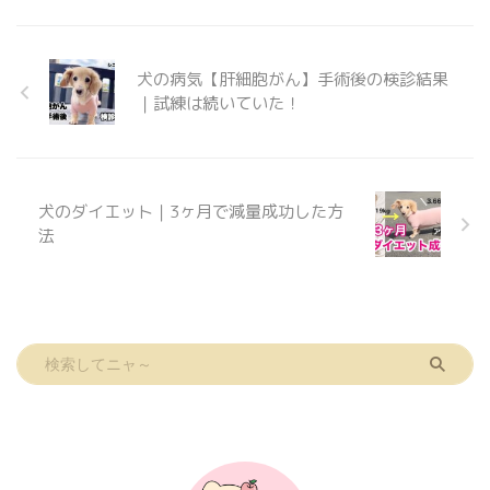
支援いただきました。 ダビ&ソン
くんママ！ありがとうございまし
た！ ダックスフンド
Dachshund ダビくん レッド 男 ...
犬の病気【肝細胞がん】手術後の検診結果
｜試練は続いていた！
犬のダイエット｜3ヶ月で減量成功した方
法